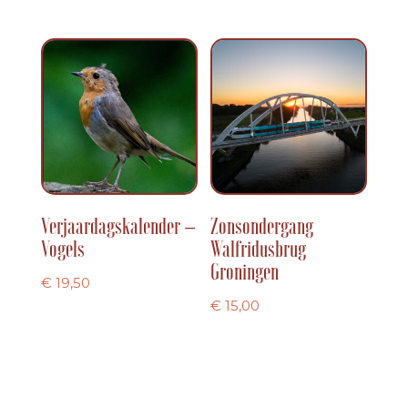
Verjaardagskalender –
Zonsondergang
Vogels
Walfridusbrug
Groningen
€
19,50
€
15,00