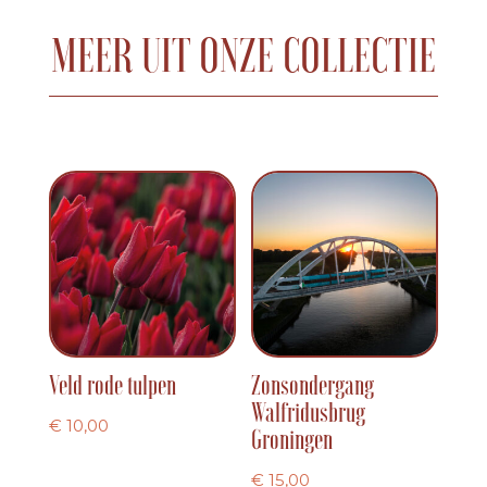
MEER UIT ONZE COLLECTIE
Veld rode tulpen
Zonsondergang
Walfridusbrug
€
10,00
Groningen
€
15,00