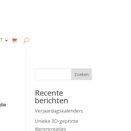
T
Zoeken
Recente
o
berichten
die
Verjaardagskalenders
Unieke 3D-geprinte
dierencreaties