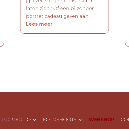
jij jezelf van je mooiste kant
laten zien? Of een bijzonder
portret cadeau geven aan...
Lees meer
PORTFOLIO
FOTOSHOOTS
WEBSHOP
CO