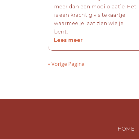
meer dan een mooi plaatje. Het
is een krachtig visitekaartje
waarmee je laat zien wie je
bent,...
Lees meer
« Vorige Pagina
HOME