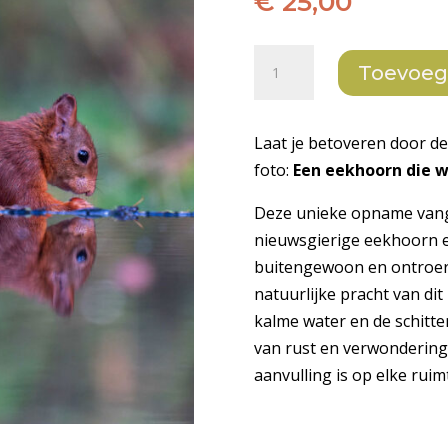
€
25,00
Eekhoorn
Toevoeg
in
spiegelbeeld
aantal
Laat je betoveren door de
foto:
Een eekhoorn die w
Deze unieke opname vang
nieuwsgierige eekhoorn en
buitengewoon en ontroere
natuurlijke pracht van dit
kalme water en de schitt
van rust en verwondering
aanvulling is op elke ruim