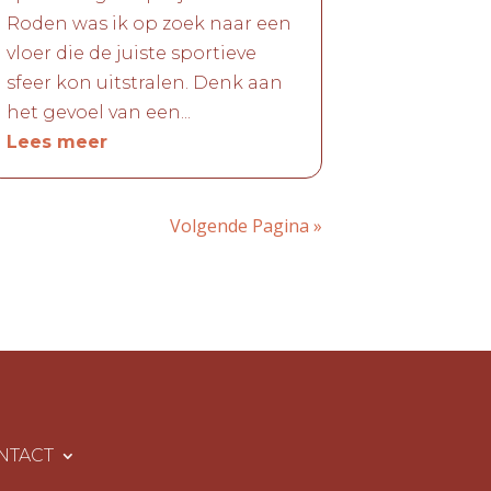
Roden was ik op zoek naar een
vloer die de juiste sportieve
sfeer kon uitstralen. Denk aan
het gevoel van een...
Lees meer
Volgende Pagina »
NTACT